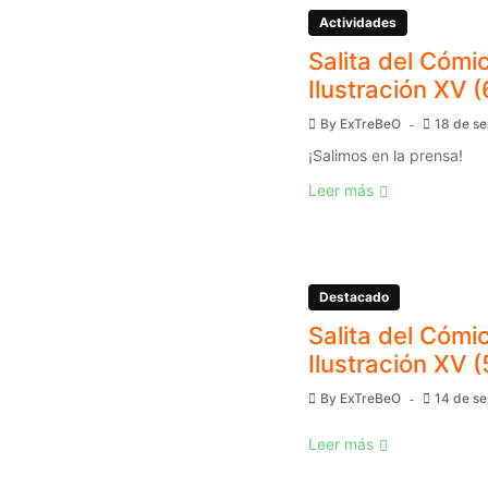
Actividades
Salita del Cómic
Ilustración XV (
By
ExTreBeO
18 de s
¡Salimos en la prensa!
Leer más
Destacado
Salita del Cómic
Ilustración XV (
By
ExTreBeO
14 de s
Leer más