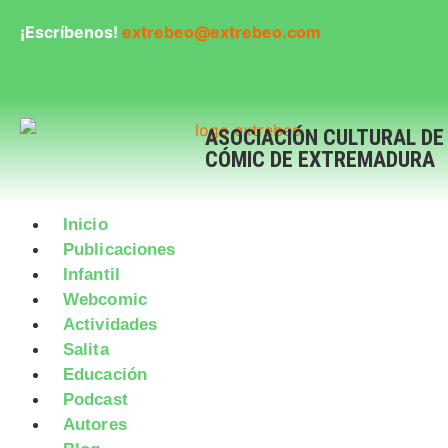
¡Escríbenos!
extrebeo@extrebeo.com
ASOCIACIÓN CULTURAL DE
CÓMIC DE EXTREMADURA
Inicio
Publicaciones
Infantil
Webcomic
Actividades
Salita
Educación
Podcast
Autores