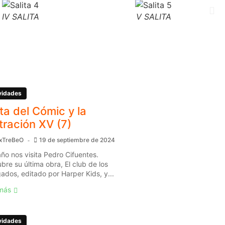
IV SALITA
V SALITA
vidades
ita del Cómic y la
stración XV (7)
xTreBeO
19 de septiembre de 2024
año nos visita Pedro Cifuentes.
bre su última obra, El club de los
gados, editado por Harper Kids, y...
más
vidades