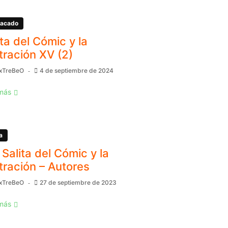
acado
ita del Cómic y la
stración XV (2)
xTreBeO
4 de septiembre de 2024
más
a
 Salita del Cómic y la
stración – Autores
xTreBeO
27 de septiembre de 2023
más