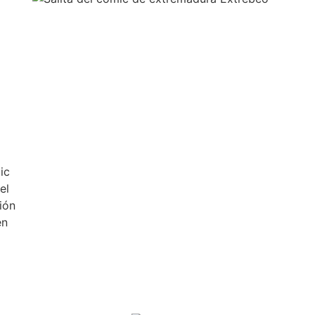
ic
el
ión
en