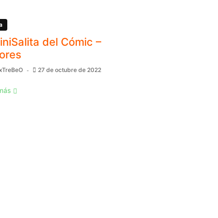
a
MiniSalita del Cómic –
ores
xTreBeO
27 de octubre de 2022
más