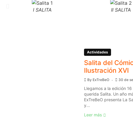
I SALITA
II SALITA
Actividades
Salita del Cómic
Ilustración XVI
By
ExTreBeO
30 de s
Llegamos a la edición 16
querida Salita. Un año má
ExTreBeO presenta La Sal
y...
Leer más