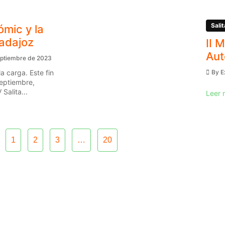
Salit
ómic y la
Badajoz
II 
Aut
eptiembre de 2023
a carga. Este fin
By
E
eptiembre,
Salita...
Leer 
1
2
3
…
20