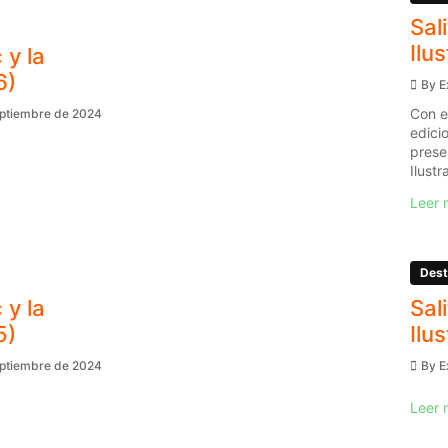
Sal
Ilu
 y la
6)
By
E
Con e
eptiembre de 2024
edici
prese
Ilustr
Leer 
Dest
 y la
Sal
5)
Ilu
eptiembre de 2024
By
E
Leer 