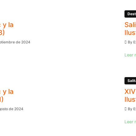
Dest
 y la
Sal
3)
Ilu
eptiembre de 2024
By
E
Leer 
Salit
 y la
XIV
1)
Ilu
gosto de 2024
By
E
Leer 