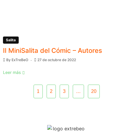
Salita
II MiniSalita del Cómic – Autores
By
ExTreBeO
27 de octubre de 2022
Leer más
1
2
3
…
20