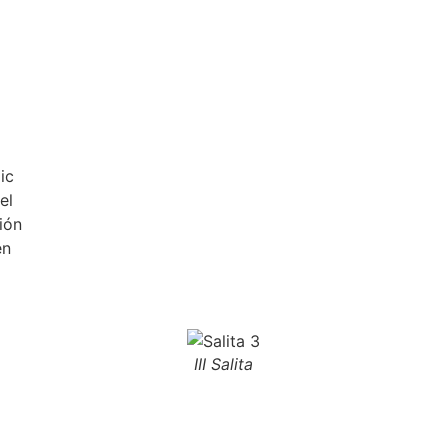
ic
el
ión
en
III Salita