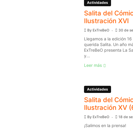
Actividades
Salita del Cómic
Ilustración XVI
By
ExTreBeO
30 de s
Llegamos a la edición 16
querida Salita. Un año má
ExTreBeO presenta La Sal
y...
Leer más
Actividades
Salita del Cómic
Ilustración XV (
By
ExTreBeO
18 de s
¡Salimos en la prensa!