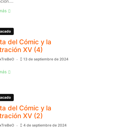
ación....
más
acado
ita del Cómic y la
stración XV (4)
xTreBeO
13 de septiembre de 2024
más
acado
ita del Cómic y la
stración XV (2)
xTreBeO
4 de septiembre de 2024