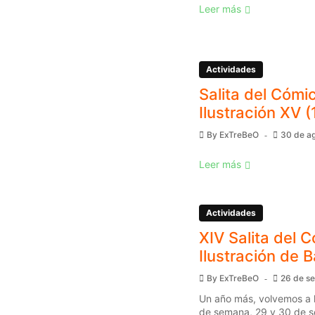
Leer más
Actividades
Salita del Cómic
Ilustración XV (
By
ExTreBeO
30 de a
Leer más
Actividades
XIV Salita del C
Ilustración de 
By
ExTreBeO
26 de s
Un año más, volvemos a l
de semana, 29 y 30 de s