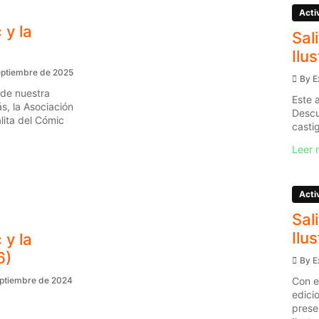
Acti
 y la
Sal
Ilu
eptiembre de 2025
By
E
 de nuestra
Este 
s, la Asociación
Descu
ita del Cómic
casti
Leer 
Acti
Sal
Ilu
 y la
6)
By
E
Con e
eptiembre de 2024
edici
prese