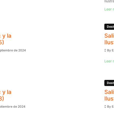
Ilustr
Leer 
Dest
 y la
Sal
5)
Ilu
eptiembre de 2024
By
E
Leer 
Dest
 y la
Sal
3)
Ilu
eptiembre de 2024
By
E