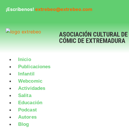
¡Escríbenos!
extrebeo@extrebeo.com
ASOCIACIÓN CULTURAL DE
CÓMIC DE EXTREMADURA
Inicio
Publicaciones
Infantil
Webcomic
Actividades
Salita
Educación
Podcast
Autores
Blog