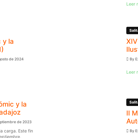
Leer 
Salit
 y la
XIV
1)
Ilu
gosto de 2024
By
E
Leer 
Salit
ómic y la
Badajoz
II 
Aut
eptiembre de 2023
a carga. Este fin
By
E
eptiembre,