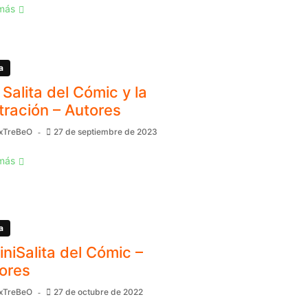
más
a
 Salita del Cómic y la
stración – Autores
xTreBeO
27 de septiembre de 2023
más
a
MiniSalita del Cómic –
ores
xTreBeO
27 de octubre de 2022