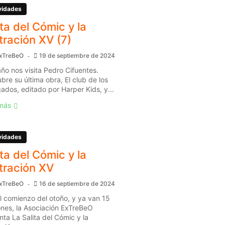
vidades
ita del Cómic y la
stración XV (7)
xTreBeO
19 de septiembre de 2024
año nos visita Pedro Cifuentes.
bre su última obra, El club de los
gados, editado por Harper Kids, y...
más
vidades
ita del Cómic y la
stración XV
xTreBeO
16 de septiembre de 2024
l comienzo del otoño, y ya van 15
ones, la Asociación ExTreBeO
nta La Salita del Cómic y la