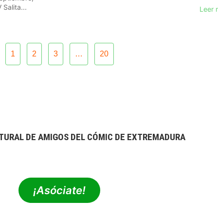
Salita...
Leer 
1
2
3
…
20
TURAL DE AMIGOS DEL CÓMIC DE EXTREMADURA
extrebeo@extrebeo.com
¡Asóciate!