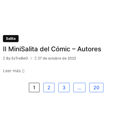
Salita
II MiniSalita del Cómic – Autores
By
ExTreBeO
27 de octubre de 2022
Leer más
1
2
3
…
20