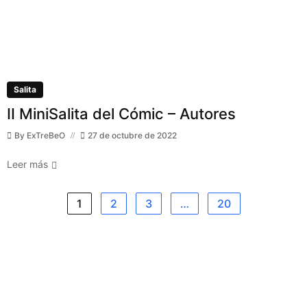
Salita
II MiniSalita del Cómic – Autores
By
ExTreBeO
27 de octubre de 2022
Leer más
1
2
3
…
20