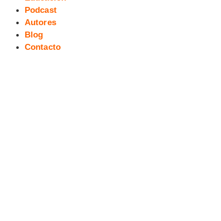
Podcast
Autores
Blog
Contacto
196 exTreBeO micropodcast:
PHILÉMON