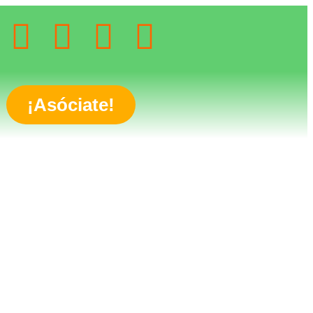
¡Asóciate!