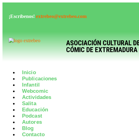
¡Escríbenos!
extrebeo@extrebeo.com
ASOCIACIÓN CULTURAL D
CÓMIC DE EXTREMADURA
Inicio
Publicaciones
Infantil
Webcomic
Actividades
Salita
Educación
Podcast
Autores
Blog
Contacto