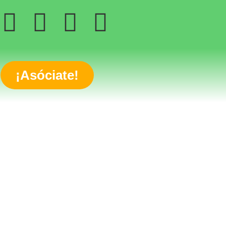
¡Asóciate!