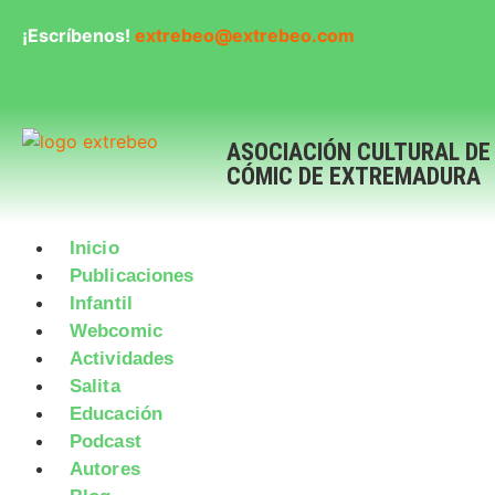
¡Escríbenos!
extrebeo@extrebeo.com
ASOCIACIÓN CULTURAL DE
CÓMIC DE EXTREMADURA
Inicio
Publicaciones
Infantil
Webcomic
Actividades
Salita
Educación
Podcast
Autores