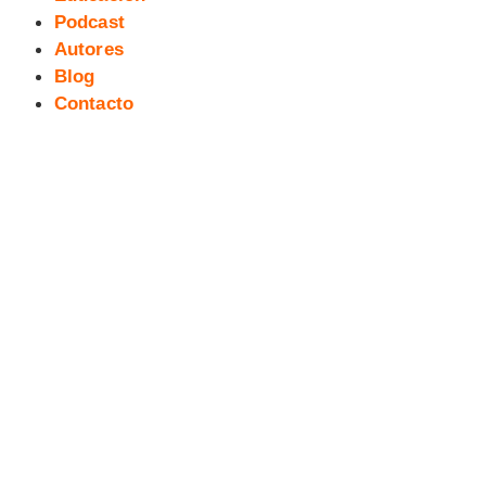
Podcast
Autores
Blog
Contacto
[Webcomic] Los viajes de
Gulliver. Gulliver en Brobdingnag
#34