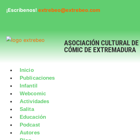
¡Escríbenos!
extrebeo@extrebeo.com
ASOCIACIÓN CULTURAL DE
CÓMIC DE EXTREMADURA
Inicio
Publicaciones
Infantil
Webcomic
Actividades
Salita
Educación
Podcast
Autores