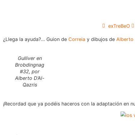
exTreBeO
¿Llega la ayuda?… Guion de
Correia
y dibujos de
Alberto 
Gulliver en
Brobdingnag
#32, por
Alberto D’Al-
Qazris
¡Recordad que ya podéis haceros con la adaptación en nue