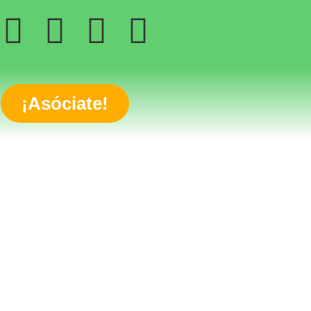
¡Asóciate!