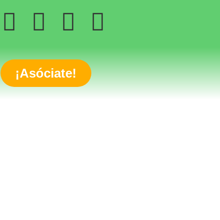
¡Asóciate!