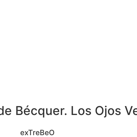
e Bécquer. Los Ojos V
exTreBeO