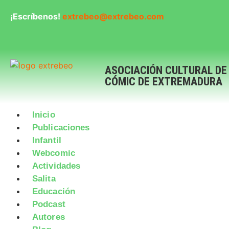
¡Escríbenos!
extrebeo@extrebeo.com
ASOCIACIÓN CULTURAL DE
CÓMIC DE EXTREMADURA
Inicio
Publicaciones
Infantil
Webcomic
Actividades
Salita
Educación
Podcast
Autores