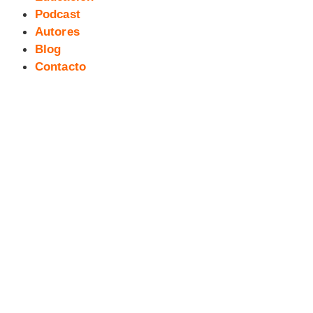
Podcast
Autores
Blog
Contacto
[Webcómic] Leyendas de
Bécquer. Los Ojos Verdes #02