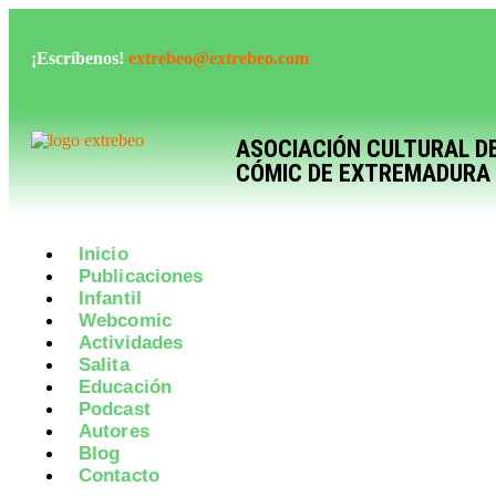
¡Escríbenos!
extrebeo@extrebeo.com
ASOCIACIÓN CULTURAL D
CÓMIC DE EXTREMADURA
Inicio
Publicaciones
Infantil
Webcomic
Actividades
Salita
Educación
Podcast
Autores
Blog
Contacto