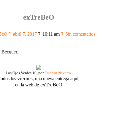
exTreBeO
BeO
abril 7, 2017
10:11 am
Sin comentarios
o Bécquer.
Los Ojos Verdes 10, por
Esteban Navarro
.
viernes
odos los
, una nueva entrega aquí,
exTreBeO
en la web de