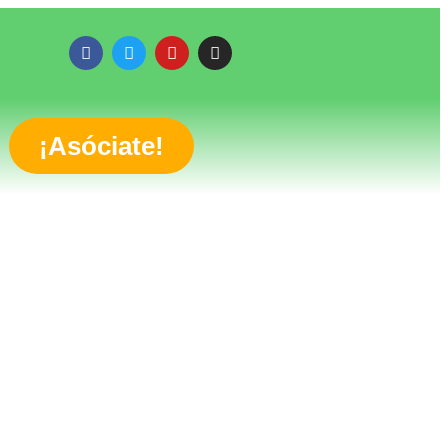
¡Asóciate!