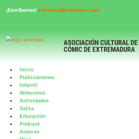
¡Escríbenos!
extrebeo@extrebeo.com
ASOCIACIÓN CULTURAL DE
CÓMIC DE EXTREMADURA
Inicio
Publicaciones
Infantil
Webcomic
Actividades
Salita
Educación
Podcast
Autores