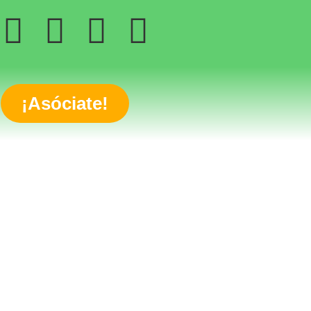
¡Asóciate!