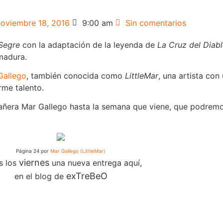
noviembre 18, 2016
9:00 am
Sin comentarios
 Segre
con la adaptación de la leyenda de
La Cruz del Diab
emadura.
Gallego
, también conocida como
LittleMar
, una artista con
rme talento.
ñera Mar Gallego hasta la semana que viene, que podremos
Página 24 por
Mar Gallego (LittleMar)
v
iernes
s los
una nueva entrega aquí,
exTreBeO
en el blog de