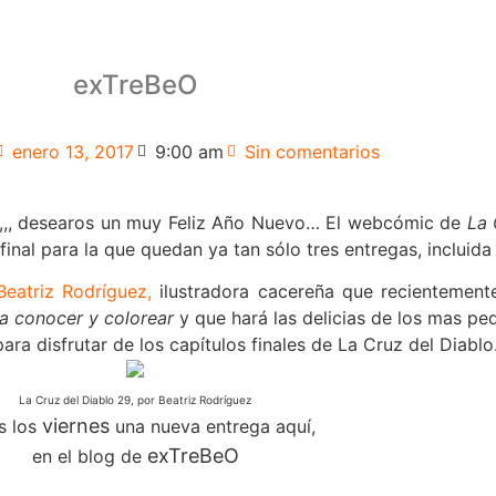
exTreBeO
enero 13, 2017
9:00 am
Sin comentarios
o,,, desearos un muy Feliz Año Nuevo… El webcómic de
La 
final para la que quedan ya tan sólo tres entregas, incluid
Beatriz Rodríguez,
ilustradora cacereña que recientement
ra conocer y colorear
y que hará las delicias de los mas pe
 disfrutar de los capítulos finales de La Cruz del Diablo
La Cruz del Diablo 29, por Beatriz Rodríguez
viernes
s los
una nueva entrega aquí,
exTreBeO
en el blog de