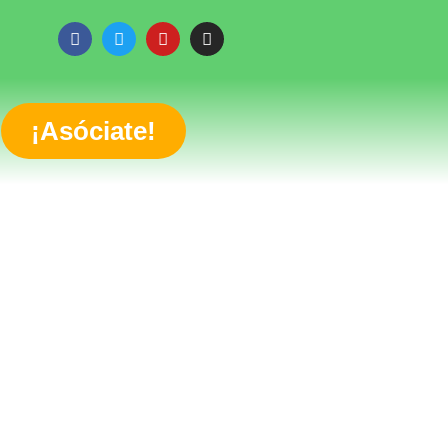
¡Asóciate!