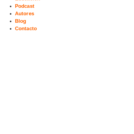
Podcast
Autores
Blog
Contacto
[Webcomic] El Dragón de los
Sueños #7