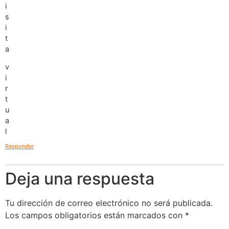
i
s
i
t
a
v
i
r
t
u
a
l
Responder
Deja una respuesta
Tu dirección de correo electrónico no será publicada.
Los campos obligatorios están marcados con
*