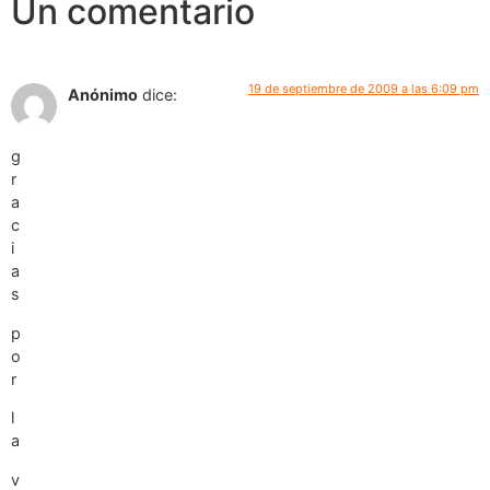
Un comentario
19 de septiembre de 2009 a las 6:09 pm
Anónimo
dice:
g
r
a
c
i
a
s
p
o
r
l
a
v