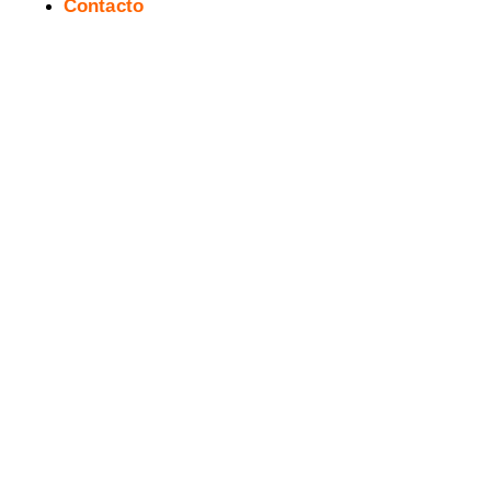
Contacto
Vídeo Presentación de la 6ª
Salita del Cómic y la Ilustración