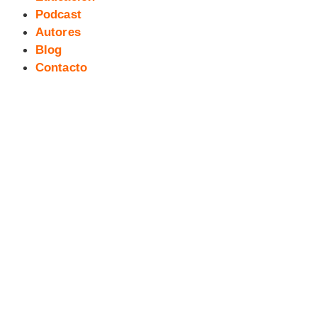
Podcast
Autores
Blog
Contacto
Versiones Nessa (52): Jacobo
Márquez