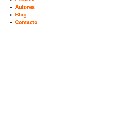
Autores
Blog
Contacto
Versiones Nessa (50): Jairo
Sanabria