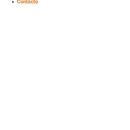
Contacto
Versiones de Nessa (4): Gary
Kwapisz