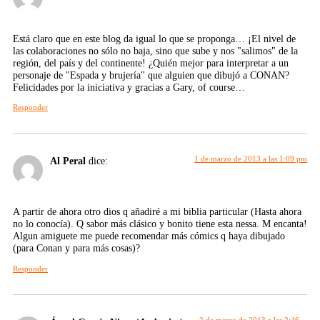
Está claro que en este blog da igual lo que se proponga… ¡El nivel de
las colaboraciones no sólo no baja, sino que sube y nos "salimos" de la
región, del país y del continente! ¿Quién mejor para interpretar a un
personaje de "Espada y brujería" que alguien que dibujó a CONAN?
Felicidades por la iniciativa y gracias a Gary, of course…
Responder
1 de marzo de 2013 a las 1:09 pm
Al Peral
dice:
A partir de ahora otro dios q añadiré a mi biblia particular (Hasta ahora
no lo conocía). Q sabor más clásico y bonito tiene esta nessa. M encanta!
Algun amiguete me puede recomendar más cómics q haya dibujado
(para Conan y para más cosas)?
Responder
2 de marzo de 2013 a las 2:46