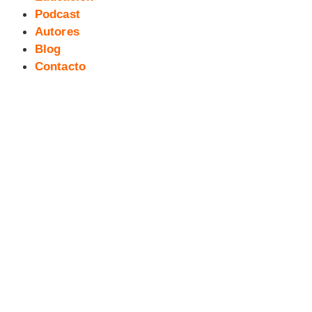
Podcast
Autores
Blog
Contacto
V Salita del Cómic y la Ilustración:
Agradecimientos