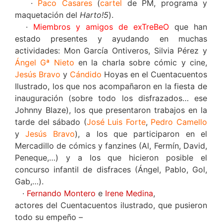
·
Paco Casares
(
cartel
de PM, programa y
maquetación del
Harto!5
).
·
Miembros y amigos de exTreBeO
que han
estado presentes y ayudando en muchas
actividades: Mon García Ontiveros, Silvia Pérez y
Ángel Gª Nieto
en la charla sobre cómic y cine,
Jesús Bravo
y
Cándido
Hoyas en el Cuentacuentos
Ilustrado, los que nos acompañaron en la fiesta de
inauguración (sobre todo los disfrazados… ese
Johnny Blaze), los que presentaron trabajos en la
tarde del sábado (
José Luis Forte
,
Pedro Camello
y
Jesús Bravo
), a los que participaron en el
Mercadillo de cómics y fanzines (Al, Fermín, David,
Peneque,…) y a los que hicieron posible el
concurso infantil de disfraces (Ángel, Pablo, Gol,
Gab,…).
·
Fernando Montero
e
Irene Medina
,
actores del Cuentacuentos ilustrado, que pusieron
todo su empeño –