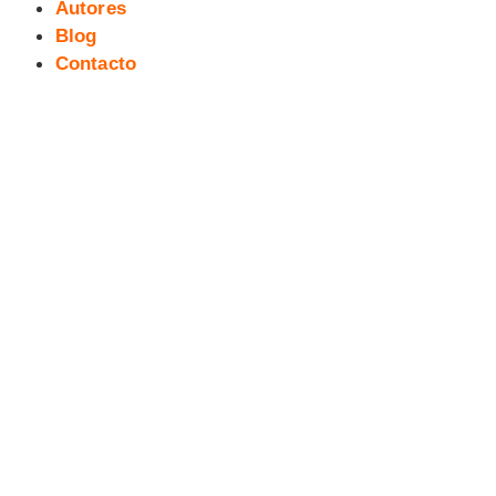
Autores
Blog
Contacto
V Salita del Cómic y la Ilustración:
Juego de Rol en Vivo: «Escuela
de Superhéroes»