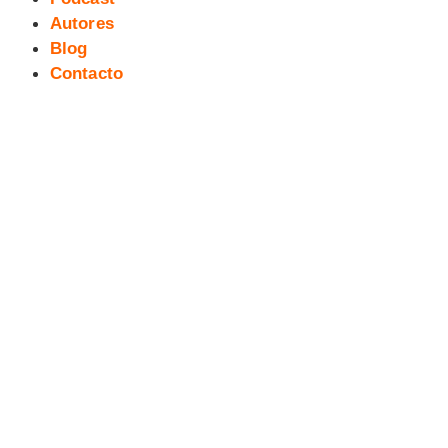
Autores
Blog
Contacto
«Un Trabajo de Verdad», nuevo
cómic del autor Alberto Madrigal