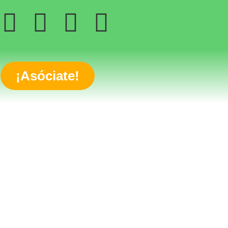
¡Asóciate!