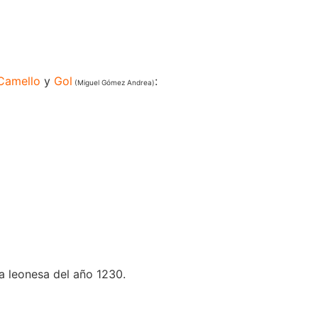
Camello
y
Gol
:
(Miguel Gómez Andrea)
a leonesa del año 1230.