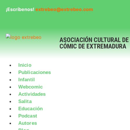
¡Escríbenos!
extrebeo@extrebeo.com
ASOCIACIÓN CULTURAL DE
CÓMIC DE EXTREMADURA
Inicio
Publicaciones
Infantil
Webcomic
Actividades
Salita
Educación
Podcast
Autores