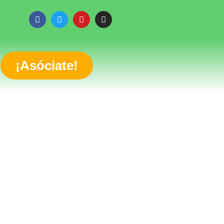
¡Asóciate!