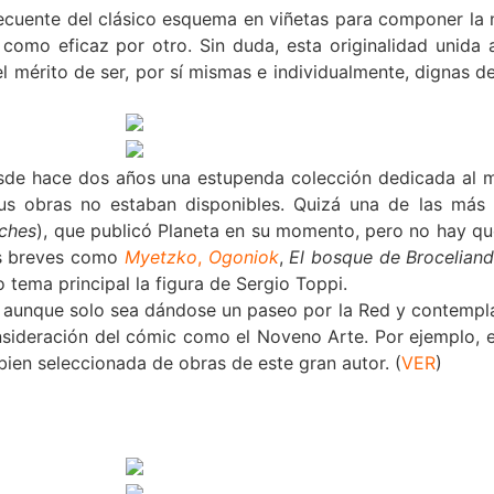
frecuente del clásico esquema en viñetas para componer la n
como eficaz por otro. Sin duda, esta originalidad unida 
mérito de ser, por sí mismas e individualmente, dignas de
sde hace dos años una estupenda colección dedicada al m
us obras no estaban disponibles. Quizá una de las más
oches
), que publicó Planeta en su momento, pero no hay qu
ás breves como
Myetzko
,
Ogoniok
,
El bosque de Brocelian
tema principal la figura de Sergio Toppi.
ta aunque solo sea dándose un paseo por la Red y contempl
nsideración del cómic como el Noveno Arte. Por ejemplo, 
ien seleccionada de obras de este gran autor. (
VER
)