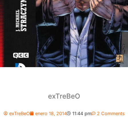
exTreBeO
exTreBeO
enero 18, 2014
11:44 pm
2 Comments