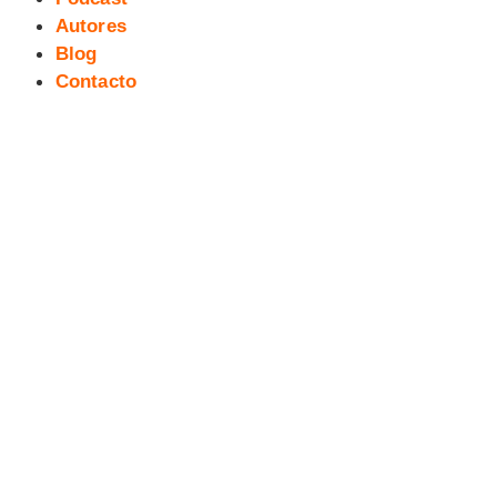
Autores
Blog
Contacto
[RESEÑA] STORMWATCH:
PRELUDIO A AUTHORITY por
WARREN ELLIS, BRYAN HITCH,
OSCAR JIMENEZ y MICHAEL
RYAN