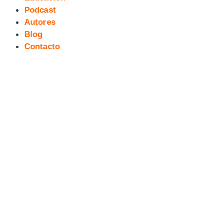
Podcast
Autores
Blog
Contacto
[RESEÑA] SR Y SRA X #1. AMOR
Y MATRIMONIO por THOMPSON,
BAZALDÚA y D’ARMATA