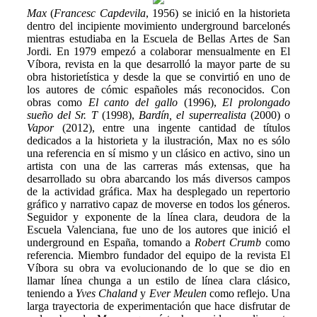
Max
(
Francesc Capdevila
, 1956) se inició en la historieta
dentro del incipiente movimiento underground barcelonés
mientras estudiaba en la Escuela de Bellas Artes de San
Jordi. En 1979 empezó a colaborar mensualmente en El
Víbora, revista en la que desarrolló la mayor parte de su
obra historietística y desde la que se convirtió en uno de
los autores de cómic españoles más reconocidos. Con
obras como
El canto del gallo
(1996),
El prolongado
sueño del Sr. T
(1998),
Bardín, el superrealista
(2000) o
Vapor
(2012), entre una ingente cantidad de títulos
dedicados a la historieta y la ilustración, Max no es sólo
una referencia en sí mismo y un clásico en activo, sino un
artista con una de las carreras más extensas, que ha
desarrollado su obra abarcando los más diversos campos
de la actividad gráfica. Max ha desplegado un repertorio
gráfico y narrativo capaz de moverse en todos los géneros.
Seguidor y exponente de la línea clara, deudora de la
Escuela Valenciana, fue uno de los autores que inició el
underground en España, tomando a
Robert Crumb
como
referencia. Miembro fundador del equipo de la revista El
Víbora su obra va evolucionando de lo que se dio en
llamar línea chunga a un estilo de línea clara clásico,
teniendo a
Yves Chaland
y
Ever Meulen
como reflejo. Una
larga trayectoria de experimentación que hace disfrutar de