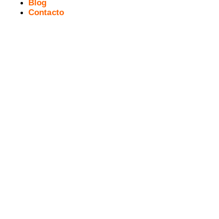
Blog
Contacto
[Reseña] PETER PANK (Max)