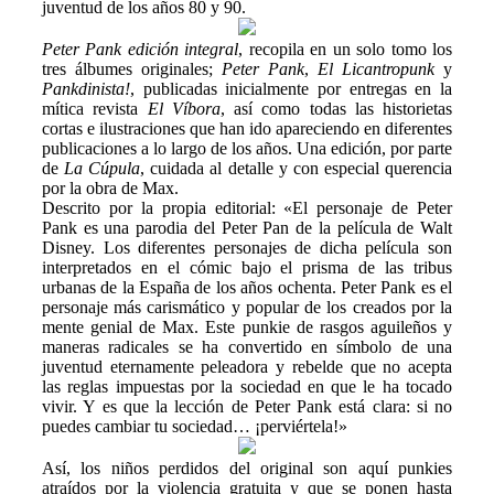
juventud de los años 80 y 90.
Peter Pank edición integral
, recopila en un solo tomo los
tres álbumes originales;
Peter Pank
,
El Licantropunk
y
Pankdinista!
, publicadas inicialmente por entregas en la
mítica revista
El Víbora
, así como todas las historietas
cortas e ilustraciones que han ido apareciendo en diferentes
publicaciones a lo largo de los años. Una edición, por parte
de
La Cúpula
, cuidada al detalle y con especial querencia
por la obra de Max.
Descrito por la propia editorial: «El personaje de Peter
Pank es una parodia del Peter Pan de la película de Walt
Disney. Los diferentes personajes de dicha película son
interpretados en el cómic bajo el prisma de las tribus
urbanas de la España de los años ochenta. Peter Pank es el
personaje más carismático y popular de los creados por la
mente genial de Max. Este punkie de rasgos aguileños y
maneras radicales se ha convertido en símbolo de una
juventud eternamente peleadora y rebelde que no acepta
las reglas impuestas por la sociedad en que le ha tocado
vivir. Y es que la lección de Peter Pank está clara: si no
puedes cambiar tu sociedad… ¡perviértela!»
Así, los niños perdidos del original son aquí punkies
atraídos por la violencia gratuita y que se ponen hasta