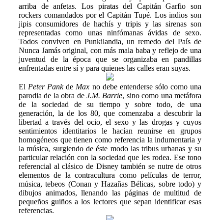
arriba de anfetas. Los piratas del Capitán Garfio son
rockers comandados por el Capitán Tupé. Los indios son
jipis consumidores de hachís y tripis y las sirenas son
representadas como unas ninfómanas ávidas de sexo.
Todos conviven en Punkilandia, un remedo del País de
Nunca Jamás original, con más mala baba y reflejo de una
juventud de la época que se organizaba en pandillas
enfrentadas entre sí y para quienes las calles eran suyas.
El
Peter Pank
de
Max
no debe entenderse sólo como una
parodia de la obra de
J.M. Barrie
, sino como una metáfora
de la sociedad de su tiempo y sobre todo, de una
generación, la de los 80, que comenzaba a descubrir la
libertad a través del ocio, el sexo y las drogas y cuyos
sentimientos identitarios le hacían reunirse en grupos
homogéneos que tienen como referencia la indumentaria y
la música, surgiendo de éste modo las tribus urbanas y su
particular relación con la sociedad que les rodea. Ese tono
referencial al clásico de Disney también se nutre de otros
elementos de la contracultura como películas de terror,
música, tebeos (Conan y Hazañas Bélicas, sobre todo) y
dibujos animados, llenando las páginas de multitud de
pequeños guiños a los lectores que sepan identificar esas
referencias.