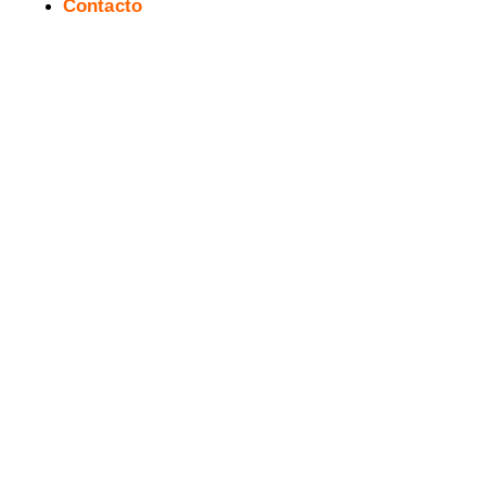
Contacto
[RESEÑA] ORDINARY de ROB
WILLIAMS y D’ISRAELI