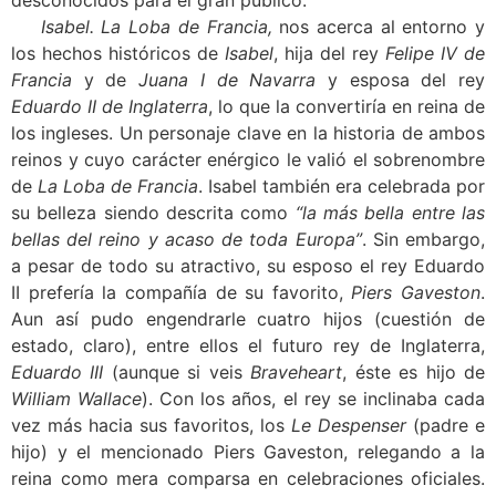
desconocidos para el gran público.
Isabel. La Loba de Francia,
nos acerca al entorno y
los hechos históricos de
Isabel
, hija del rey
Felipe IV de
Francia
y de
Juana I de Navarra
y esposa del rey
Eduardo II de Inglaterra
, lo que la convertiría en reina de
los ingleses. Un personaje clave en la historia de ambos
reinos y cuyo carácter enérgico le valió el sobrenombre
de
La Loba de Francia
. Isabel también era celebrada por
su belleza siendo descrita como
“la más bella entre las
bellas del reino y acaso de toda Europa”
. Sin embargo,
a pesar de todo su atractivo, su esposo el rey Eduardo
II prefería la compañía de su favorito,
Piers Gaveston
.
Aun así pudo engendrarle cuatro hijos (cuestión de
estado, claro), entre ellos el futuro rey de Inglaterra,
Eduardo III
(aunque si veis
Braveheart
, éste es hijo de
William Wallace
). Con los años, el rey se inclinaba cada
vez más hacia sus favoritos, los
Le Despenser
(padre e
hijo) y el mencionado Piers Gaveston, relegando a la
reina como mera comparsa en celebraciones oficiales.