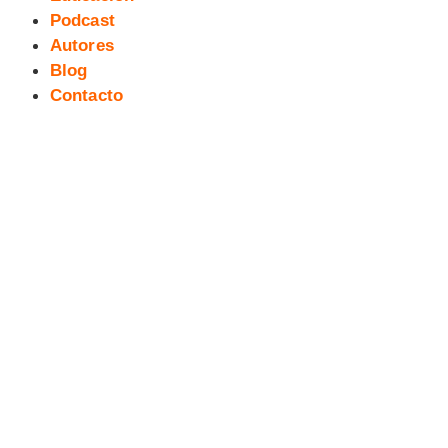
Podcast
Autores
Blog
Contacto
[RESEÑA] HELLBOY:
KRAMPUSNACHT de MIKE
MIGNOLA y ADAM HUGHES