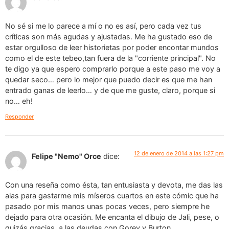
No sé si me lo parece a mí o no es así, pero cada vez tus
críticas son más agudas y ajustadas. Me ha gustado eso de
estar orgulloso de leer historietas por poder encontar mundos
como el de este tebeo,tan fuera de la "corriente principal". No
te digo ya que espero comprarlo porque a este paso me voy a
quedar seco… pero lo mejor que puedo decir es que me han
entrado ganas de leerlo… y de que me guste, claro, porque si
no… eh!
Responder
12 de enero de 2014 a las 1:27 pm
Felipe "Nemo" Orce
dice:
Con una reseña como ésta, tan entusiasta y devota, me das las
alas para gastarme mis míseros cuartos en este cómic que ha
pasado por mis manos unas pocas veces, pero siempre he
dejado para otra ocasión. Me encanta el dibujo de Jali, pese, o
quizás gracias, a las deudas con Gorey y Burton.