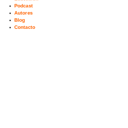
Podcast
Autores
Blog
Contacto
[Reseña] EL ÚLTIMO GRAN VIAJE
DE OLIVIER DUVEAU (Jali)