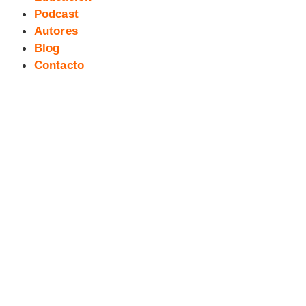
Podcast
Autores
Blog
Contacto
[RESEÑA] BATMAN/TORTUGAS
NINJA de TYNION IV Y WILLIAMS
II