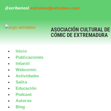
¡Escríbenos!
extrebeo@extrebeo.com
ASOCIACIÓN CULTURAL DE
CÓMIC DE EXTREMADURA
Inicio
Publicaciones
Infantil
Webcomic
Actividades
Salita
Educación
Podcast
Autores
Blog