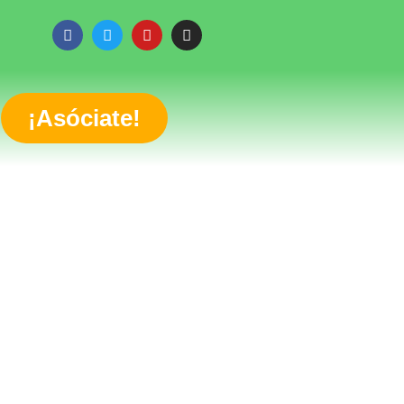
¡Asóciate!