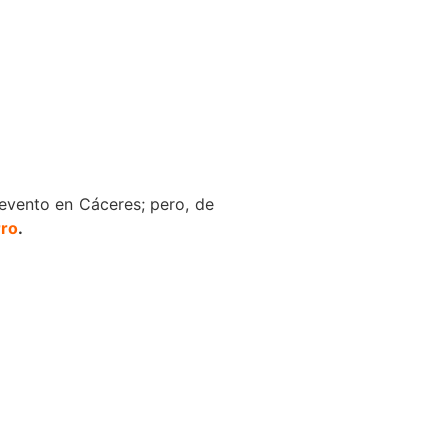
evento en Cáceres; pero, de
rro
.