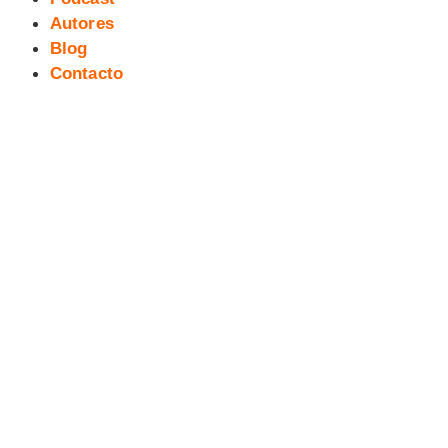
Autores
Blog
Contacto
Próximamente… 7ª Salita del
Cómic y la Ilustración de Cáceres