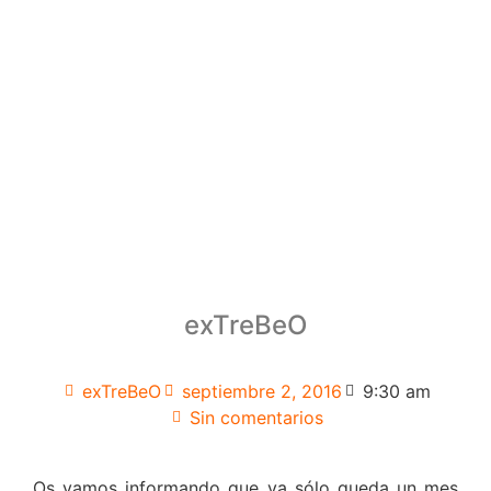
exTreBeO
exTreBeO
septiembre 2, 2016
9:30 am
Sin comentarios
Os vamos informando que ya sólo queda un mes