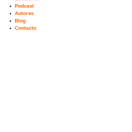
Podcast
Autores
Blog
Contacto
Previo podcast 14 «La Comida y
el Cómic»