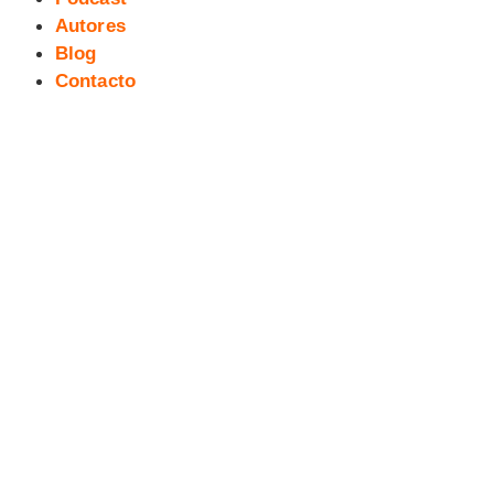
Autores
Blog
Contacto
Presentación oficial “El Diablo en
la Botella” y Fanzine HARTO!