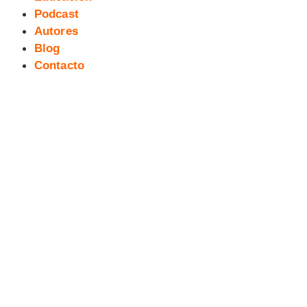
Podcast
Autores
Blog
Contacto
Presentación de «Julián», el
nuevo cómic de Gol y Pedro
Camello.