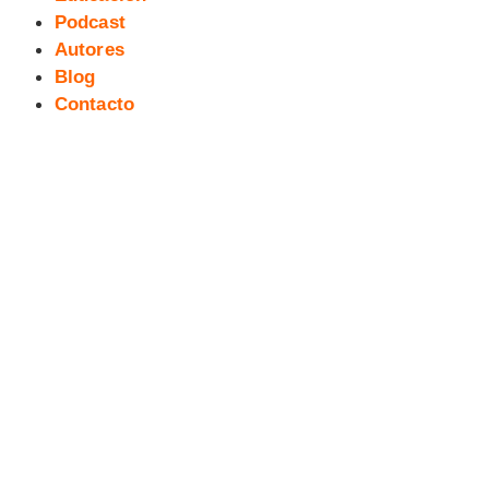
Podcast
Autores
Blog
Contacto
Portada HARTO#5: Presentación
en la V Salita del Cómic y la
Ilustración.