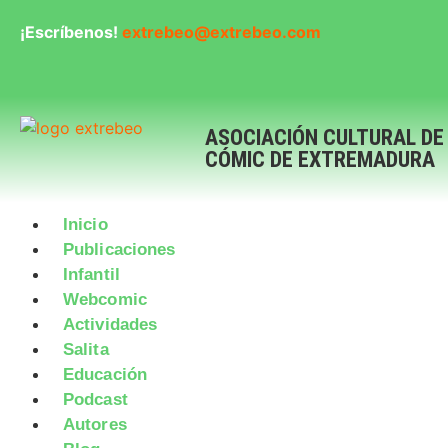
¡Escríbenos!
extrebeo@extrebeo.com
ASOCIACIÓN CULTURAL DE
CÓMIC DE EXTREMADURA
Inicio
Publicaciones
Infantil
Webcomic
Actividades
Salita
Educación
Podcast
Autores