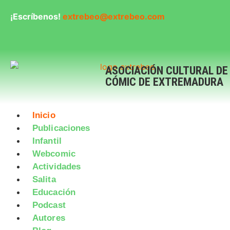
¡Escríbenos!
extrebeo@extrebeo.com
ASOCIACIÓN CULTURAL DE
CÓMIC DE EXTREMADURA
Inicio
Publicaciones
Infantil
Webcomic
Actividades
Salita
Educación
Podcast
Autores