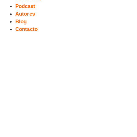
Podcast
Autores
Blog
Contacto
[Reseña] Nietzsche (Filosofía en
tebeo 1)