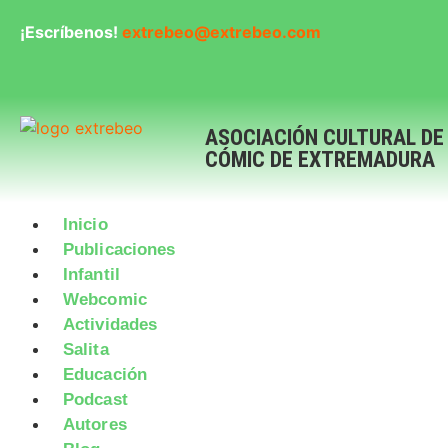
¡Escríbenos!
extrebeo@extrebeo.com
ASOCIACIÓN CULTURAL DE
CÓMIC DE EXTREMADURA
Inicio
Publicaciones
Infantil
Webcomic
Actividades
Salita
Educación
Podcast
Autores