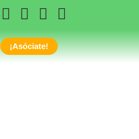
¡Asóciate!