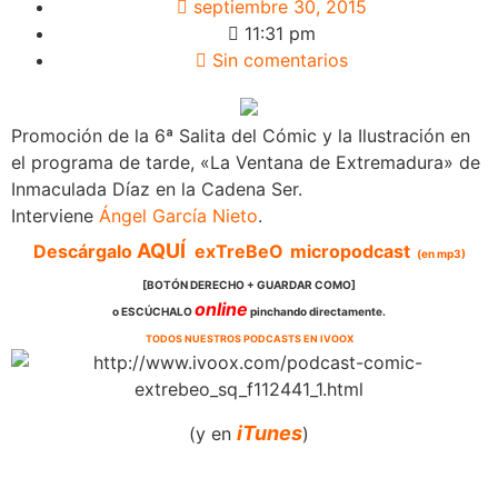
septiembre 30, 2015
11:31 pm
Sin comentarios
Promoción de la 6ª Salita del Cómic y la Ilustración en
el programa de tarde, «La Ventana de Extremadura» de
Inmaculada Díaz en la Cadena Ser.
Interviene
Ángel García Nieto
.
AQUÍ
Descárgalo
exTreBeO
micropodcast
(en mp3)
[BOTÓN DERECHO + GUARDAR COMO]
online
o ESCÚCHALO
pinchando directamente.
TODOS NUESTROS PODCASTS EN IVOOX
iTunes
(y en
)