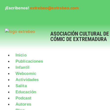
¡Escríbenos!
extrebeo@extrebeo.com
ASOCIACIÓN CULTURAL DE
CÓMIC DE EXTREMADURA
Inicio
Publicaciones
Infantil
Webcomic
Actividades
Salita
Educación
Podcast
Autores