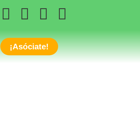
¡Asóciate!