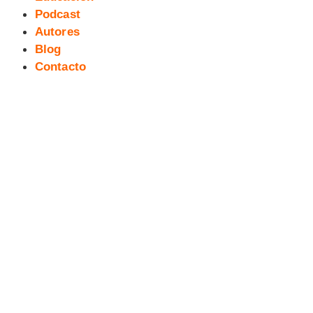
Podcast
Autores
Blog
Contacto
La Máquina del Tiempo #51
[webcómic]