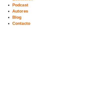
Podcast
Autores
Blog
Contacto
La Máquina del Tiempo #30
[webcómic]