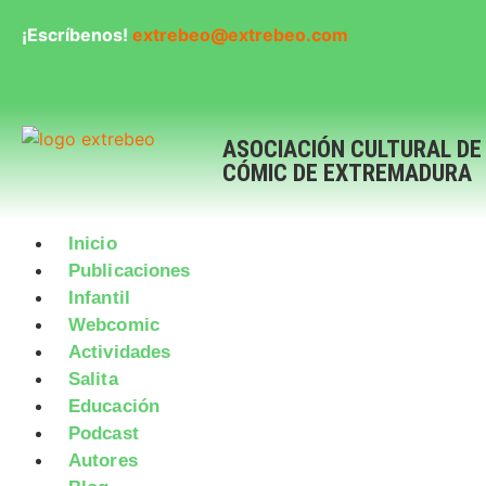
¡Escríbenos!
extrebeo@extrebeo.com
ASOCIACIÓN CULTURAL DE
CÓMIC DE EXTREMADURA
Inicio
Publicaciones
Infantil
Webcomic
Actividades
Salita
Educación
Podcast
Autores