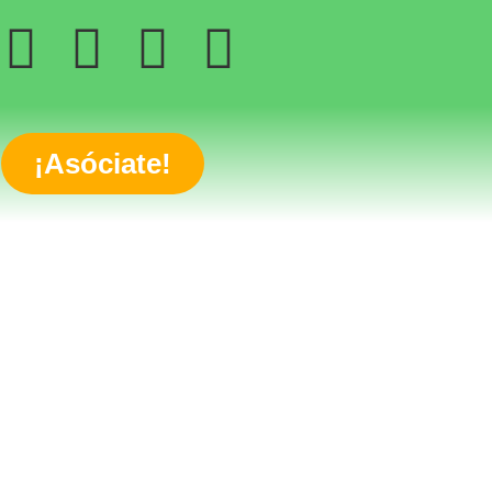
¡Asóciate!